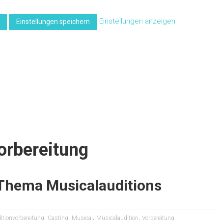
Einstellungen anzeigen
Einstellungen speichern
orbereitung
Thema Musicalauditions
,
,
,
,
itionvorbereitung
Casting
Musical
Musicalaudition
Vorbereitung