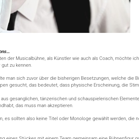
ions…
ten der Musicalbühne, als Künstler wie auch als Coach, möchte ich
r gut zu kennen.
e man sich zuvor über die bisherigen Besetzungen, welche die Büh
typen gesucht, das bedeutet, dass physische Erscheinung, die Sti
n aus gesanglichen, tänzerischen und schauspielerischen Elemente
andhabt, das muss man akzeptieren.
, es sollten also keine Titel oder Monologe gewählt werden, die n
ührung eines Stückes mit einem Team gemeinsam eine Bühnenfigur ga