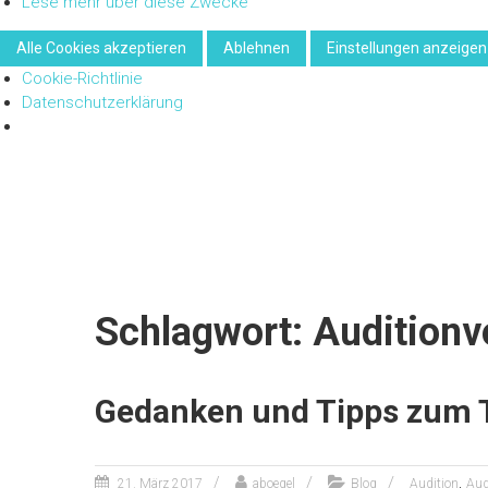
Lese mehr über diese Zwecke
Alle Cookies akzeptieren
Ablehnen
Einstellungen anzeigen
Cookie-Richtlinie
Datenschutzerklärung
Zum
Inhalt
springen
Schlagwort: Auditionv
Gedanken und Tipps zum 
,
21. März 2017
aboegel
Blog
Audition
Aud